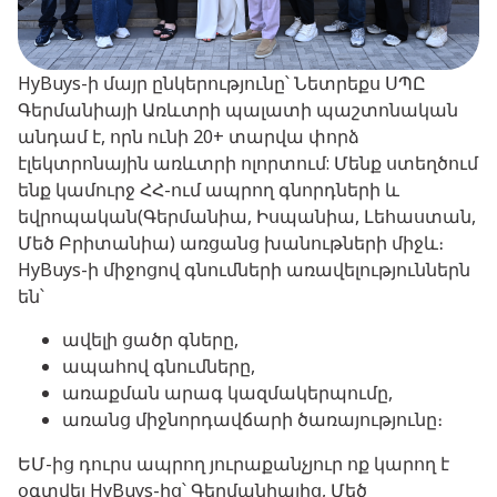
HyBuys-ի մայր ընկերությունը՝ Նետրեքս ՍՊԸ
Գերմանիայի Առևտրի պալատի պաշտոնական
անդամ է, որն ունի 20+ տարվա փորձ
էլեկտրոնային առևտրի ոլորտում: Մենք ստեղծում
ենք կամուրջ ՀՀ-ում ապրող գնորդների և
եվրոպական(Գերմանիա, Իսպանիա, Լեհաստան,
Մեծ Բրիտանիա) առցանց խանութների միջև։
HyBuys-ի միջոցով գնումների առավելություններն
են՝
ավելի ցածր գները,
ապահով գնումները,
առաքման արագ կազմակերպումը,
առանց միջնորդավճարի ծառայությունը։
ԵՄ-ից դուրս ապրող յուրաքանչյուր ոք կարող է
օգտվել HyBuys-ից՝ Գերմանիայից, Մեծ