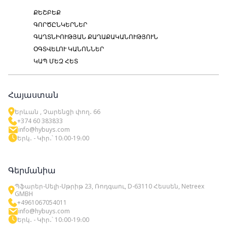
ՔԵՇԲԵՔ
ԳՈՐԾԸՆԿԵՐՆԵՐ
ԳԱՂՏՆԻՈՒԹՅԱՆ ՔԱՂԱՔԱԿԱՆՈՒԹՅՈՒՆ
ՕԳՏՎԵԼՈՒ ԿԱՆՈՆՆԵՐ
ԿԱՊ ՄԵԶ ՀԵՏ
Հայաստան
Երևան , Չարենցի փող․ 66
+374 60 383833
info@hybuys.com
Երկ․ - Կիր․՝ 10։00-19։00
Գերմանիա
Պֆարեր-Սելի-Սթրիթ 23, Ռոդգաու, D-63110 Հեսսեն, Netreex
GMBH
+4961067054011
info@hybuys.com
Երկ․ - Կիր․՝ 10։00-19։00