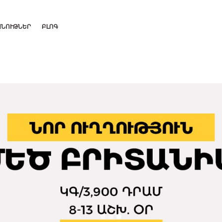
ԱՆՈՒԹՆԵՐ
ԲԼՈԳ