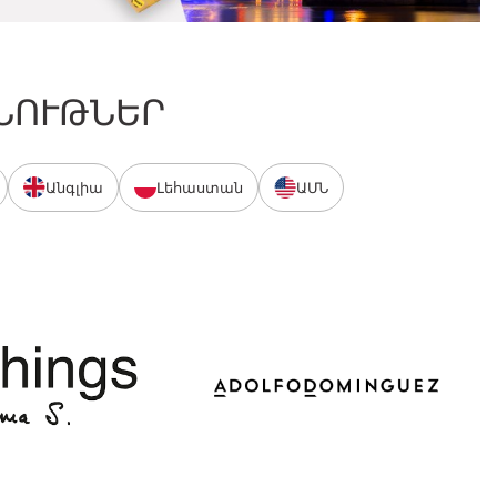
ՆՈՒԹՆԵՐ
Անգլիա
Լեհաստան
ԱՄՆ