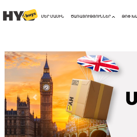
ՄԵՐ ՄԱՍԻՆ
ԾԱՌԱՅՈՒԹՅՈՒՆՆԵՐ
ԹՈՓ Խ
Previous