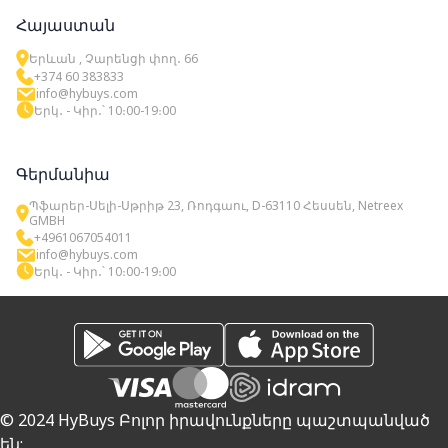
Հայաստան
Երևան , Չարենցի փող․ 66
+374 60 383833
info@hybuys.com
Երկ․ - Կիր․՝ 10։00-19։00
Գերմանիա
Պֆարեր-Սելի-Սթրիթ 23, Ռոդգաու, D-63110 Հեսսեն, Netreex
GMBH
+4961067054011
info@hybuys.com
Երկ․ - Կիր․՝ 10։00-19։00
© 2024 HyBuys Բոլոր իրավունքները պաշտպանված
են: