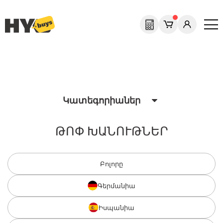
Previous
Next
Կատեգորիաներ
ԹՈՓ ԽԱՆՈՒԹՆԵՐ
Բոլորը
Գերմանիա
Իսպանիա