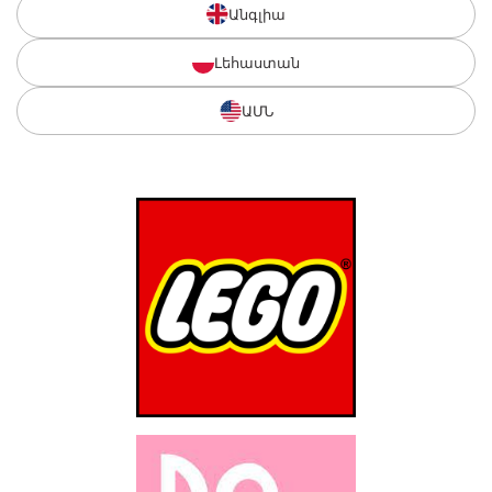
Անգլիա
Լեհաստան
ԱՄՆ