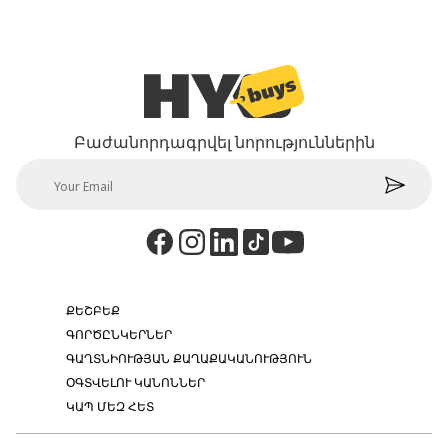
Բաժանորդագրվել նորություններին
ՔԵՇԲԵՔ
ԳՈՐԾԸՆԿԵՐՆԵՐ
ԳԱՂՏՆԻՈՒԹՅԱՆ ՔԱՂԱՔԱԿԱՆՈՒԹՅՈՒՆ
ՕԳՏՎԵԼՈՒ ԿԱՆՈՆՆԵՐ
ԿԱՊ ՄԵԶ ՀԵՏ