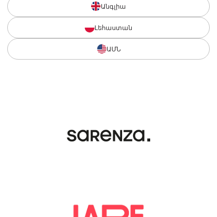
Անգլիա
Լեհաստան
ԱՄՆ