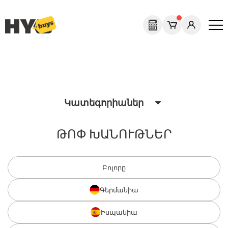
Previous
Next
Կատեգորիաներ
ԹՈՓ ԽԱՆՈՒԹՆԵՐ
Բոլորը
Գերմանիա
Իսպանիա