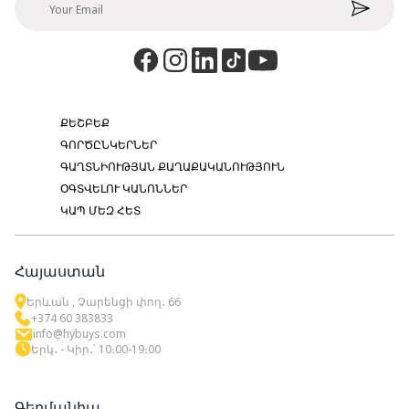
ՔԵՇԲԵՔ
ԳՈՐԾԸՆԿԵՐՆԵՐ
ԳԱՂՏՆԻՈՒԹՅԱՆ ՔԱՂԱՔԱԿԱՆՈՒԹՅՈՒՆ
ՕԳՏՎԵԼՈՒ ԿԱՆՈՆՆԵՐ
ԿԱՊ ՄԵԶ ՀԵՏ
Հայաստան
Երևան , Չարենցի փող․ 66
+374 60 383833
info@hybuys.com
Երկ․ - Կիր․՝ 10։00-19։00
Գերմանիա