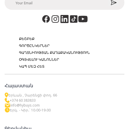
ՔԵՇԲԵՔ
ԳՈՐԾԸՆԿԵՐՆԵՐ
ԳԱՂՏՆԻՈՒԹՅԱՆ ՔԱՂԱՔԱԿԱՆՈՒԹՅՈՒՆ
ՕԳՏՎԵԼՈՒ ԿԱՆՈՆՆԵՐ
ԿԱՊ ՄԵԶ ՀԵՏ
Հայաստան
Երևան , Չարենցի փող․ 66
+374 60 383833
info@hybuys.com
Երկ․ - Կիր․՝ 10։00-19։00
Գերմանիա