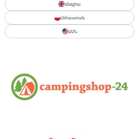
Անգլիա
Լեհաստան
ԱՄՆ