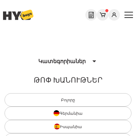
Previous
Next
Կատեգորիաներ
ԹՈՓ ԽԱՆՈՒԹՆԵՐ
Բոլորը
Գերմանիա
Իսպանիա