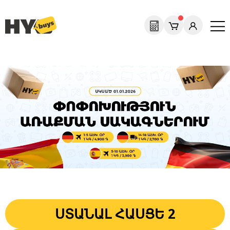
ՍՏԱՆԱԼ ՀԱՍՑԵ 2