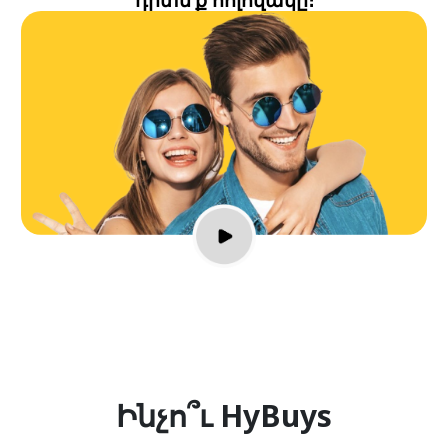
դիտե՛ք հոլովակը։
Ինչո՞ւ HyBuys