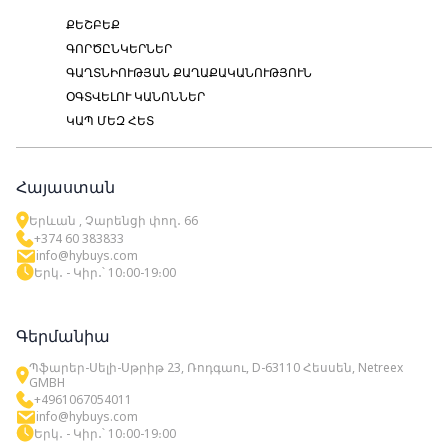
ՔԵՇԲԵՔ
ԳՈՐԾԸՆԿԵՐՆԵՐ
ԳԱՂՏՆԻՈՒԹՅԱՆ ՔԱՂԱՔԱԿԱՆՈՒԹՅՈՒՆ
ՕԳՏՎԵԼՈՒ ԿԱՆՈՆՆԵՐ
ԿԱՊ ՄԵԶ ՀԵՏ
Հայաստան
Երևան , Չարենցի փող․ 66
+374 60 383833
info@hybuys.com
Երկ․ - Կիր․՝ 10։00-19։00
Գերմանիա
Պֆարեր-Սելի-Սթրիթ 23, Ռոդգաու, D-63110 Հեսսեն, Netreex
GMBH
+4961067054011
info@hybuys.com
Երկ․ - Կիր․՝ 10։00-19։00