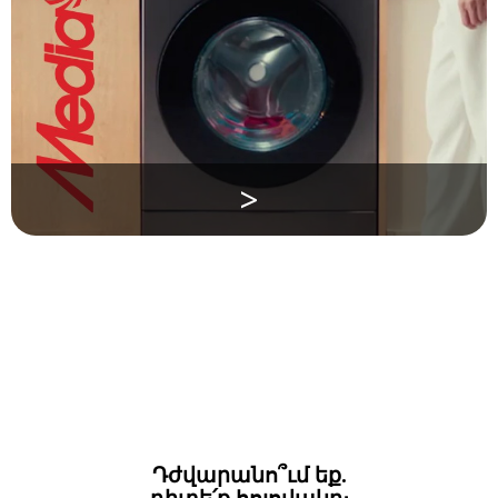
>
Դժվարանո՞ւմ եք.