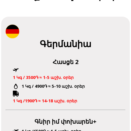
Գերմանիա
Հասցե 2
1 Կգ / 3500֏ ≈ 1-5 աշխ. օրեր
1 Կգ / 4900֏ ≈ 5-10 աշխ. օրեր
1 Կգ /1900֏ ≈ 14-18 աշխ. օրեր
Գնիր իմ փոխարեն+