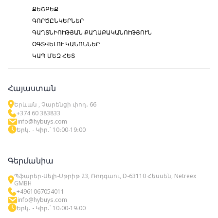
ՔԵՇԲԵՔ
ԳՈՐԾԸՆԿԵՐՆԵՐ
ԳԱՂՏՆԻՈՒԹՅԱՆ ՔԱՂԱՔԱԿԱՆՈՒԹՅՈՒՆ
ՕԳՏՎԵԼՈՒ ԿԱՆՈՆՆԵՐ
ԿԱՊ ՄԵԶ ՀԵՏ
Հայաստան
Երևան , Չարենցի փող․ 66
+374 60 383833
info@hybuys.com
Երկ․ - Կիր․՝ 10։00-19։00
Գերմանիա
Պֆարեր-Սելի-Սթրիթ 23, Ռոդգաու, D-63110 Հեսսեն, Netreex
GMBH
+4961067054011
info@hybuys.com
Երկ․ - Կիր․՝ 10։00-19։00