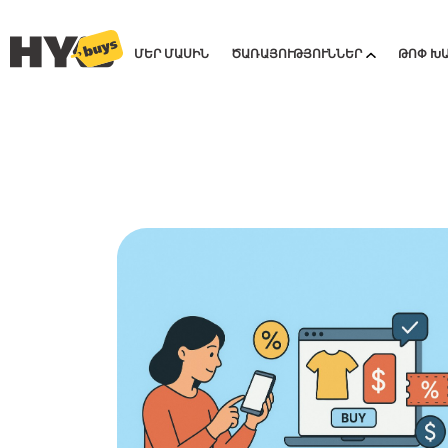
ՄԵՐ ՄԱՍԻՆ
ԾԱՌԱՅՈՒԹՅՈՒՆՆԵՐ
ԹՈՓ Խ