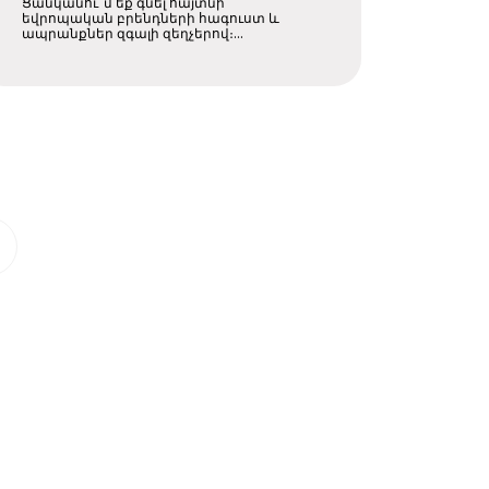
Ցանկանու՞մ եք գնել հայտնի
եվրոպական բրենդների հագուստ և
ապրանքներ զգալի զեղչերով։
Իսպանիան ոչ միայն ....