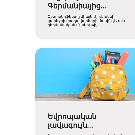
Գերմանիայից
Օքտոբերֆեստի
Օքտոբերֆեստը միայն Մյունխենի
ընթացքում
գարեջրի տաղավարների մասին չէ․ այն
գերմանական մշակույթի,
ավանդույթների և ....
Եվրոպական
լավագույն
խանութները՝