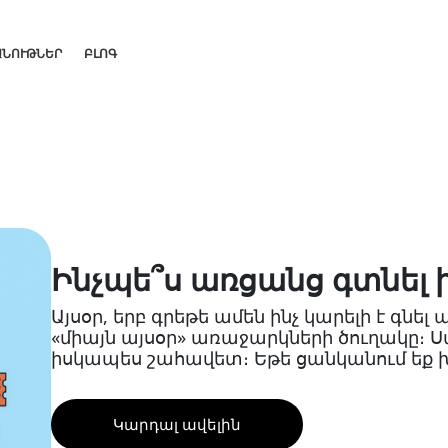
ԱՆՈՒԹՆԵՐ
ԲԼՈԳ
Ինչպե՞ս առցանց գտնել 
Այսօր, երբ գրեթե ամեն ինչ կարելի է գնել 
«միայն այսօր» առաջարկների ծուղակը։ Ս
իսկապես շահավետ։ Եթե ցանկանում եք խն
Կարդալ ավելին