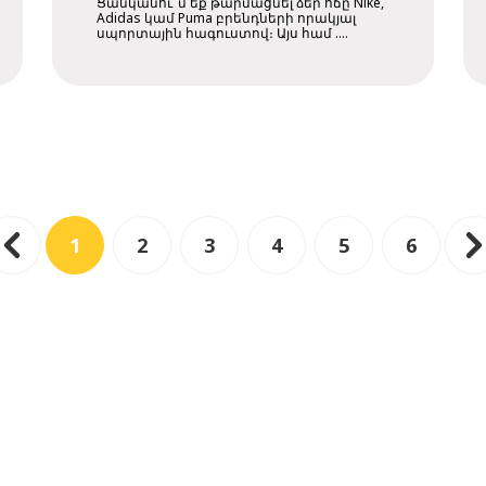
Ցանկանու՞մ եք թարմացնել ձեր ոճը Nike,
գներով
Adidas կամ Puma բրենդների որակյալ
սպորտային հագուստով։ Այս համ ....
1
2
3
4
5
6