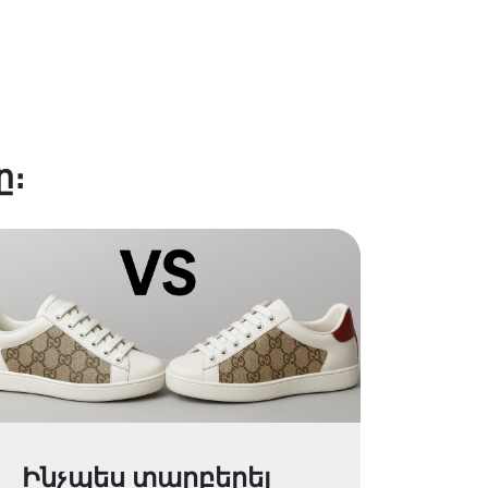
ը։
Ինչպես տարբերել