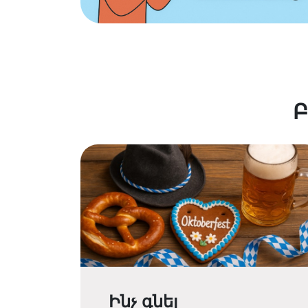
Բ
Ինչ գնել