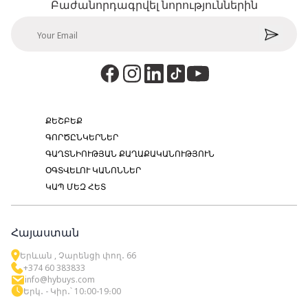
Բաժանորդագրվել նորություններին
ՔԵՇԲԵՔ
ԳՈՐԾԸՆԿԵՐՆԵՐ
ԳԱՂՏՆԻՈՒԹՅԱՆ ՔԱՂԱՔԱԿԱՆՈՒԹՅՈՒՆ
ՕԳՏՎԵԼՈՒ ԿԱՆՈՆՆԵՐ
ԿԱՊ ՄԵԶ ՀԵՏ
Հայաստան
Երևան , Չարենցի փող․ 66
+374 60 383833
info@hybuys.com
Երկ․ - Կիր․՝ 10։00-19։00