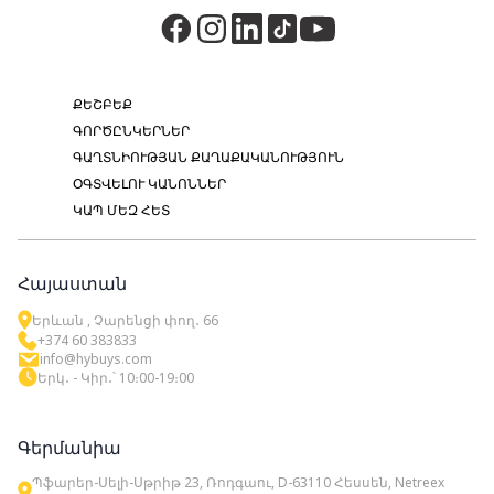
ՔԵՇԲԵՔ
ԳՈՐԾԸՆԿԵՐՆԵՐ
ԳԱՂՏՆԻՈՒԹՅԱՆ ՔԱՂԱՔԱԿԱՆՈՒԹՅՈՒՆ
ՕԳՏՎԵԼՈՒ ԿԱՆՈՆՆԵՐ
ԿԱՊ ՄԵԶ ՀԵՏ
Հայաստան
Երևան , Չարենցի փող․ 66
+374 60 383833
info@hybuys.com
Երկ․ - Կիր․՝ 10։00-19։00
Գերմանիա
Պֆարեր-Սելի-Սթրիթ 23, Ռոդգաու, D-63110 Հեսսեն, Netreex