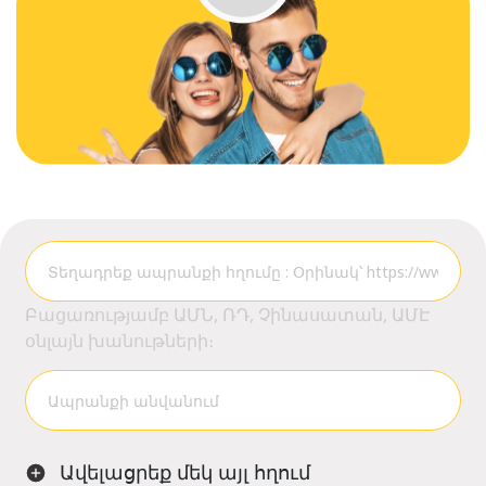
Բացառությամբ ԱՄՆ, ՌԴ, Չինասատան, ԱՄԷ
օնլայն խանութների։
Ավելացրեք մեկ այլ հղում