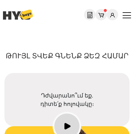
ԹՈՒՅԼ ՏՎԵՔ ԳՆԵՆՔ ՁԵԶ ՀԱՄԱՐ
Դժվարանո՞ւմ եք.
դիտե՛ք հոլովակը։