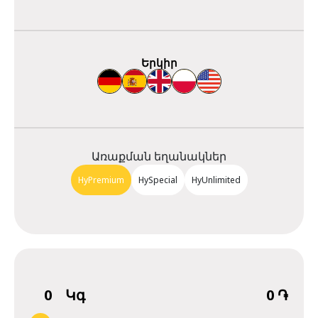
Երկիր
Առաքման եղանակներ
HyPremium
HySpecial
HyUnlimited
0
Կգ
0
֏