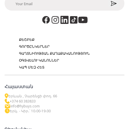
ՔԵՇԲԵՔ
ԳՈՐԾԸՆԿԵՐՆԵՐ
ԳԱՂՏՆԻՈՒԹՅԱՆ ՔԱՂԱՔԱԿԱՆՈՒԹՅՈՒՆ
ՕԳՏՎԵԼՈՒ ԿԱՆՈՆՆԵՐ
ԿԱՊ ՄԵԶ ՀԵՏ
Հայաստան
Երևան , Չարենցի փող․ 66
+374 60 383833
info@hybuys.com
Երկ․ - Կիր․՝ 10։00-19։00