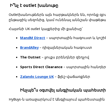
 Ի՞նչ է outlet խանութը
Outletխանութներն այն հարթակներն են, որոնք զ
ընթացիկ սեզոնից, կամ ունենալ աննշան փաթեթ
Հայտնի UK outlet կայքերից մի քանիսը՝
MandM Direct
 – սպորտային հագուստ և կոշի
BrandAlley
 – դիզայներական հագուստ
The Outnet
 – լյուքս բրենդներ զեղչով
Sports Direct Clearance
 – սպորտային հանդե
Zalando Lounge UK
 – ֆլեշ-վաճառքներ
Ինչպե՞ս օգտվել անգլիական պահեստի
HyBuys-ն առաջարկում է Անգլիայում պահեստային