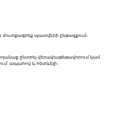
են մուտքագրեք պատվերի ընթացքում։
րողանաք ընտրել վերափաթեթավորում կամ 
ւմ՝ ապահով և հետևելի։