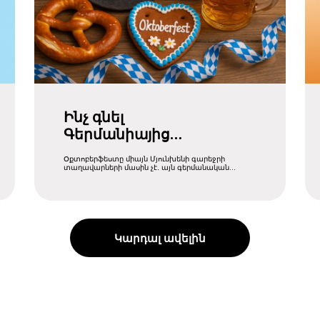
Ինչ գնել
Գերմանիայից
Օքտոբերֆեստի
Օքտոբերֆեստը միայն Մյունխենի գարեջրի
ընթացքում
տաղավարների մասին չէ․ այն գերմանական
մշակույթի, ավանդույթների և ....
Կարդալ ավելին