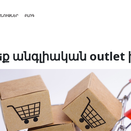
ԱՆՈՒԹՆԵՐ
ԲԼՈԳ
 անգլիական outlet