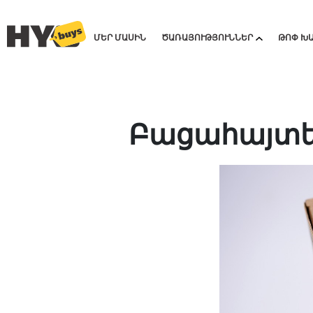
ՄԵՐ ՄԱՍԻՆ
ԾԱՌԱՅՈՒԹՅՈՒՆՆԵՐ
ԹՈՓ Խ
Բացահայտեք