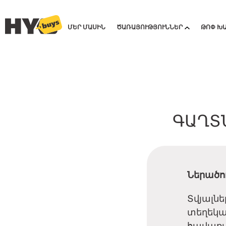
ՄԵՐ ՄԱՍԻՆ
ԾԱՌԱՅՈՒԹՅՈՒՆՆԵՐ
ԹՈՓ Խ
ԳԱՂՏ
Ներածու
Տվյալն
տեղեկա
հավաքմ