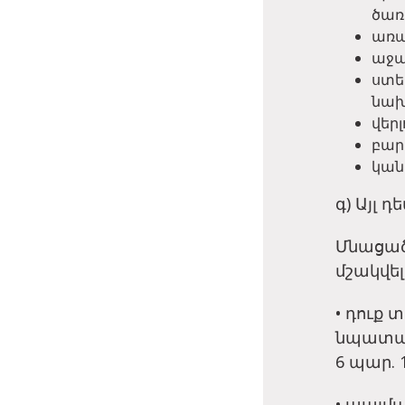
ծառ
առա
աջա
ստե
նախ
վերլ
բար
կան
գ) Այլ դ
Մնացած
մշակվել
• դուք 
նպատակ
6 պար. 1
• պայմա