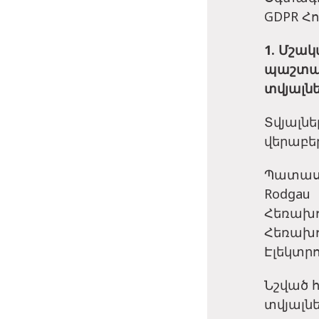
GDPR Հո
1. Մշա
պաշտպա
տվյալն
Տվյալն
վերաբեր
Պատասխա
Rodgau
Հեռախոս
Հեռախոս
Էլեկտր
Նշված 
տվյալն