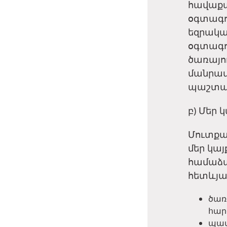
հավաքա
օգտագո
եզրակաց
օգտագոր
ծառայու
մանրամ
պաշտպա
բ) Մեր 
Մուտքա
մեր կայ
համաձայ
հետևյա
ծառ
հար
պատ