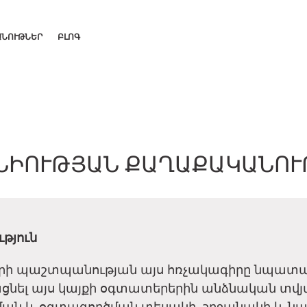
ԱՆՈՒԹՆԵՐ
ԲԼՈԳ
ՆԻՈՒԹՅԱՆ ՔԱՂԱՔԱԿԱՆՈՒ
թյուն
երի պաշտպանության այս հռչակագիրը նպատա
ցնել այս կայքի օգտատերերին անձնական տվյ
ան և օգտագործման տեսակի, շրջանակի և 