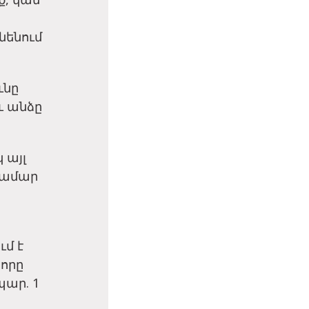
նենում
ւնը
 անձը
 այլ
համար
մ է
որը
ար. 1