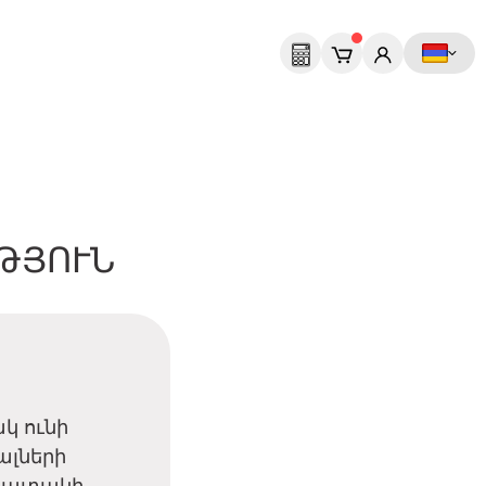
ԹՅՈՒՆ
կ ունի
ալների
նպատակի