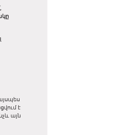
,
ակը
զ
ս
այսպես
ցվում է
նչև այն