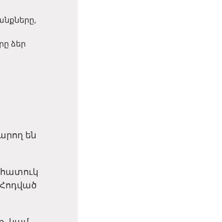
անքները,
րը ձեր
արող են
ի հատուկ
(Հոդված
ք, կամ