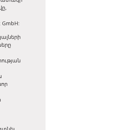
վը,
 GmbH:
յալների
ները
իության
ս
նոր
ր
գտնել