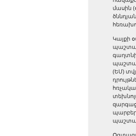
մասին (
ծննդյան
հեռախո
Կայքի օ
պաշտպա
գաղտնի
պաշտպա
(ԵՄ) տ
դրույթ
հռչակա
տեխնոլ
զարգաց
պարբեր
պաշտպա
Օգտագո