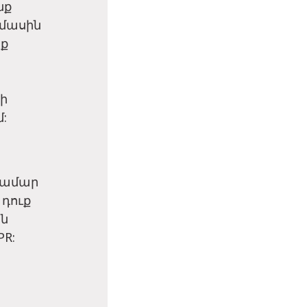
նք
 մասին
նք
ի
:
համար
 դուք
են
R: