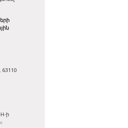
երի
յին
 63110
H-ի
։