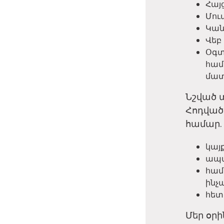
Հայ
Մու
Կան
Վեբ 
Օգտ
համ
մատ
Նշված տ
Հոդված 
համար.
կայ
ապա
համ
ինչ
հետ
Մեր օր