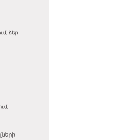
մ, ձեր
ի
ւմ,
լների