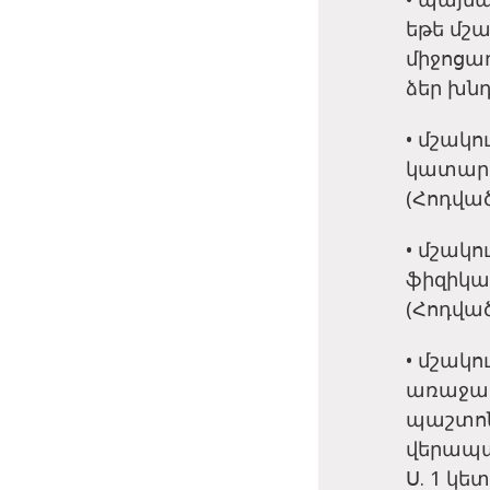
եթե մշ
միջոցա
ձեր խնդ
• մշակ
կատարե
(Հոդված 
• մշակո
ֆիզիկա
(Հոդված 
• մշակո
առաջադ
պաշտոն
վերապա
Ս. 1 կետ.